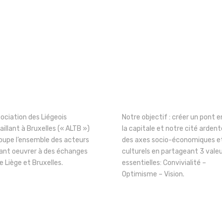
sociation des Liégeois
Notre objectif : créer un pont e
aillant à Bruxelles (« ALTB »)
la capitale et notre cité ardent
oupe l’ensemble des acteurs
des axes socio-économiques e
ant oeuvrer à des échanges
culturels en partageant 3 vale
e Liège et Bruxelles.
essentielles: Convivialité –
Optimisme – Vision.