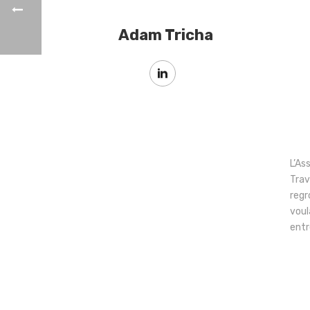
Adam Tricha
L’As
Trav
regr
voul
entr