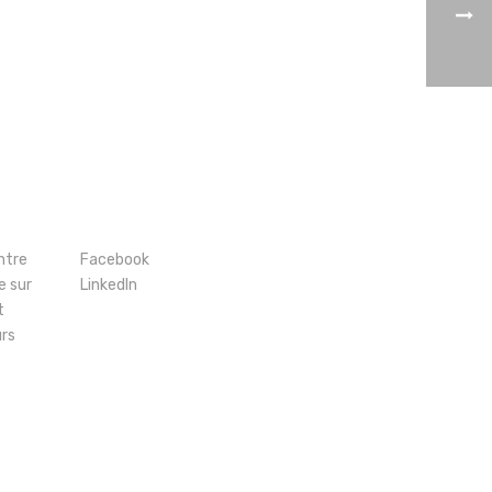
ntre
Facebook
e sur
LinkedIn
t
urs