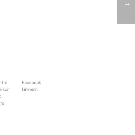
ntre
Facebook
e sur
LinkedIn
t
urs