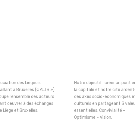
sociation des Liégeois
Notre objectif : créer un pont e
aillant à Bruxelles (« ALTB »)
la capitale et notre cité ardent
oupe l’ensemble des acteurs
des axes socio-économiques e
ant oeuvrer à des échanges
culturels en partageant 3 vale
e Liège et Bruxelles.
essentielles: Convivialité –
Optimisme – Vision.